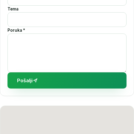
Tema
Poruka *
Pošalji