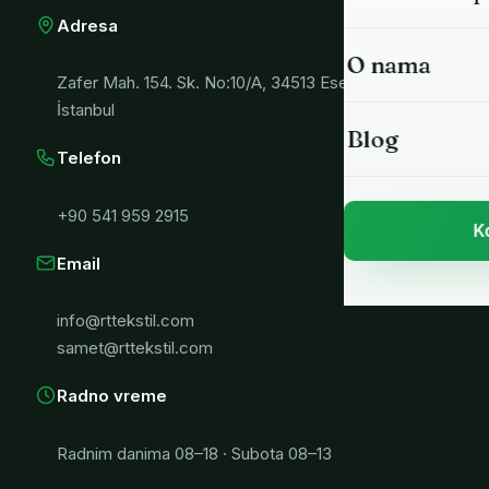
Dvonitni swea
Adresa
O nama
Tronitni čupa
Zafer Mah. 154. Sk. No:10/A, 34513 Esenyurt /
İstanbul
Blog
Rebrasti trik
Telefon
Piké pletivo 
+90 541 959 2915
K
Krep pletivo
Email
Interlok plet
info@rttekstil.com
samet@rttekstil.com
Okovratnici i
Radno vreme
Skuba pletiv
Radnim danima 08–18 · Subota 08–13
Pamučna sk