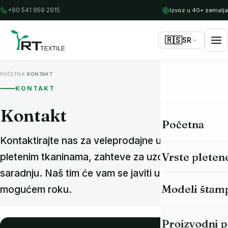
Izvoz u 40+ zemalja
+90 541 959 2915
🇷🇸
SR
/
POČETNA
KONTAKT
KONTAKT
Kontakt
Početna
Kontaktirajte nas za veleprodajne upite o
Vrste pleten
pletenim tkaninama, zahteve za uzorke i poslovnu
saradnju. Naš tim će vam se javiti u najkraćem
Sve tkanine
Modeli štam
mogućem roku.
Single jersey
Proizvodni 