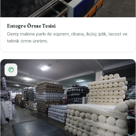
Entegre Örme Tesisi
Geniş makine parkı ile süprem, ribana, iki/üç iplik, lacost ve
teknik örme üretimi.