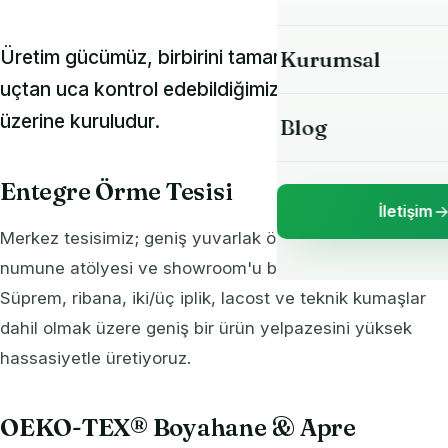
2 İplik Sweat Ku
Üretim gücümüz, birbirini tamamlayan tesisler ve
Kurumsal
3 İplik Şardonlu 
uçtan uca kontrol edebildiğimiz entegre bir süreç
üzerine kuruludur.
Blog
Ribana Kumaş
Lacost (Pike) Ku
Entegre Örme Tesisi
İletişim
Bürümcük (Krep
Merkez tesisimiz; geniş yuvarlak örme makine parkı,
numune atölyesi ve showroom'u bir arada barındırır.
Kaşkorse Kumaş
Süprem, ribana, iki/üç iplik, lacost ve teknik kumaşlar
dahil olmak üzere geniş bir ürün yelpazesini yüksek
Yaka & Bant (Tri
hassasiyetle üretiyoruz.
Dalgıç (Scuba) 
OEKO-TEX® Boyahane & Apre
Pamuk Scuba Ku