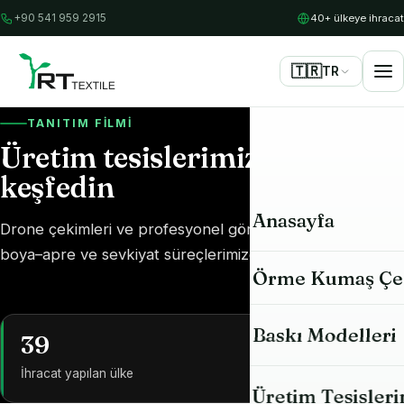
40+ ülkeye ihracat
+90 541 959 2915
🇹🇷
TR
TANITIM FILMI
Üretim tesislerimizi yakından
keşfedin
Anasayfa
Drone çekimleri ve profesyonel görüntülerle örme,
boya–apre ve sevkiyat süreçlerimize bir bakış.
Örme Kumaş Çeş
Tüm Kumaşlar
Baskı Modelleri
86
Süprem (Single 
Zamanında teslimat
Üretim Tesisleri