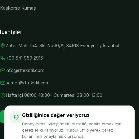
Kaşkorse Kumaş
İLETIŞIM
Zafer Mah. 154. Sk. No:10/A, 34513 Esenyurt / İstanbul
+90 541 959 2915
info@rttekstil.com
samet@rttekstil.com
Hafta içi 08:00–18:00 · Cumartesi 08:00–13:00
Gizliliğinize değer veriyoruz
WhatsApp
Deneyiminizi iyileştirmek ve trafiği analiz etmek için
çerezler kullanıyoruz. “Kabul Et” diyerek çerez
kullanımını onaylamış olursunuz.