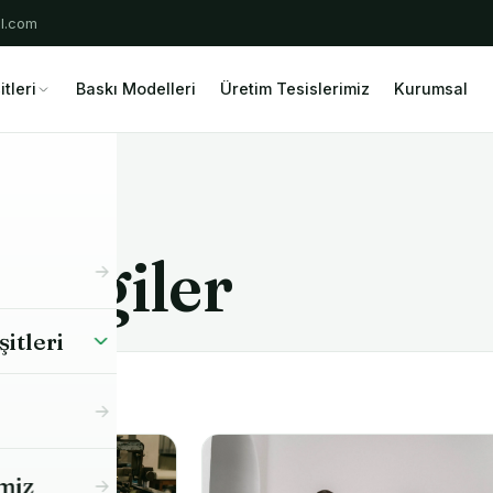
il.com
tleri
Baskı Modelleri
Üretim Tesislerimiz
Kurumsal
Bilgiler
itleri
Jersey) Kumaş
miz