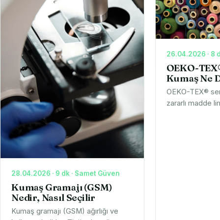
26.04.2026 · 8 
OEKO-TEX® 
Kumaş Ne 
OEKO-TEX® serti
zararlı madde li
edilmiş kumaştı
ihracat için ne
açıklıyoruz; num
28.04.2026 · 9 dk · Samet Güven
Kumaş Gramajı (GSM)
Nedir, Nasıl Seçilir
Kumaş gramajı (GSM) ağırlığı ve