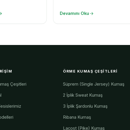
Devamını Oku
ERIŞIM
ÖRME KUMAŞ ÇEŞITLERI
maş Çeşitleri
Süprem (Single Jersey) Kumaş
l
2 İplik Sweat Kumaş
esislerimiz
3 İplik Şardonlu Kumaş
delleri
Ribana Kumaş
Lacost (Pike) Kumaş