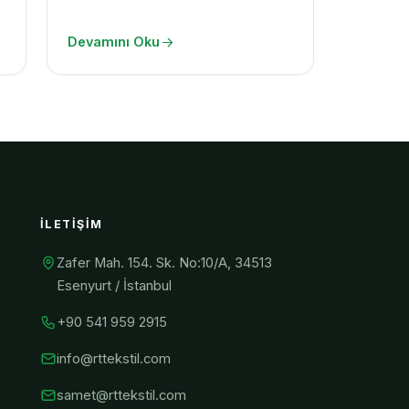
Devamını Oku
İLETIŞIM
Zafer Mah. 154. Sk. No:10/A, 34513
Esenyurt / İstanbul
+90 541 959 2915
info@rttekstil.com
samet@rttekstil.com