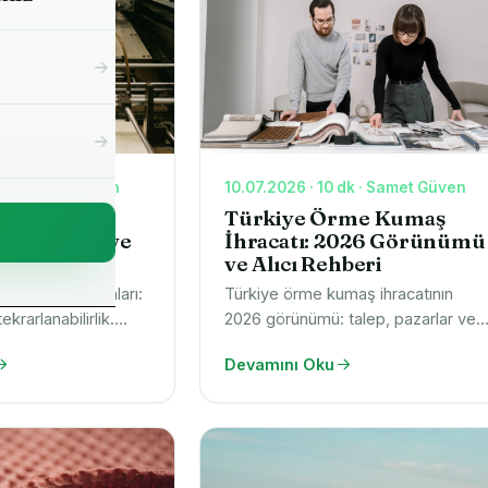
maş
Kumaş
dk · Samet Güven
10.07.2026 · 10 dk · Samet Güven
maş
siyonları:
Türkiye Örme Kumaş
şta Desen ve
İhracatı: 2026 Görünümü
) Kumaş
ri
ve Alıcı Rehberi
skı koleksiyonları:
Türkiye örme kumaş ihracatının
krarlanabilirlik.
2026 görünümü: talep, pazarlar ve
e lab-dip ile ana
entegre üreticilerin kalite-fiyat
Devamını Oku
program kurun,
dengesinde neden öne çıktığı.
m)
in.
Numune ve teklif talep edin.
Kumaş
maş