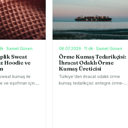
 Kumaş
ş
 dk · Samet Güven
06.07.2026 · 11 dk · Samet Güven
 İplik Sweat
Örme Kumaş Tedarikçisi:
: Hoodie ve
İhracat Odaklı Örme
in
Kumaş Üreticisi
k sweat kumaş ile
Türkiye'den ihracat odaklı örme
e ve eşofman için.
kumaş tedarikçisi: entegre örme-
y, stabil gramaj ve
boya-apre, OEKO-TEX®, numune
ik. Gramajları görün,
ve konteyner sevkiyat. Markalar içi
numune ve teklif isteyin.