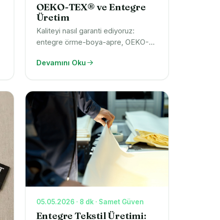
OEKO-TEX® ve Entegre
Üretim
Kaliteyi nasıl garanti ediyoruz:
entegre örme-boya-apre, OEKO-
TEX® sertifikası, lab-dip ile sıfır renk
Devamını Oku
sapması. 40+ yıllık üreticiden
numune ve teklif isteyin.
05.05.2026 · 8 dk · Samet Güven
Entegre Tekstil Üretimi: