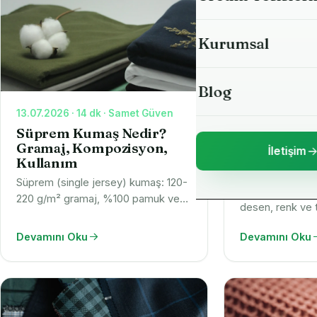
2 İplik Sweat Ku
Kurumsal
3 İplik Şardonlu 
Blog
Ribana Kumaş
13.07.2026 · 14 dk · Samet Güven
12.07.2026 · 11 
Lacost (Pike) Ku
Süprem Kumaş Nedir?
Baskı Kolek
Gramaj, Kompozisyon,
İletişim
Örme Kuma
Kullanım
Bürümcük (Krep
Renk Rehbe
Süprem (single jersey) kumaş: 120-
Örme kumaşta ba
220 g/m² gramaj, %100 pamuk ve
Kaşkorse Kumaş
desen, renk ve te
karışım, tişört kullanımı. Entegre
Entegre üretim v
üretim ve OEKO-TEX® ile
Devamını Oku
Devamını Oku
kumaşa uyumlu 
Yaka & Bant (Tri
üreticiden. Numune talep edin.
numune talep ed
Dalgıç (Scuba) 
Pamuk Scuba Ku