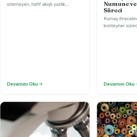
Numune ve
istemeyen, hafif akışlı yazlık
Süreci
dokuyu, 120-180 gramajını ve
bakımını üreticiden anlatıyoruz.
Kumaş ihracatı
Numune ve teklif talep edin.
konteyner süreci
renk onayından 
Koleksiyonunuz i
planlayın, numun
Devamını Oku
Devamını Oku