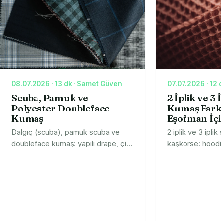
Polyester Scuba
Doubleface Kuma
08.07.2026 · 13 dk · Samet Güven
07.07.2026 · 12
Scuba, Pamuk ve
2 İplik ve 3
Polyester Doubleface
Kumaş Farkı
Kumaş
Eşofman İç
Dalgıç (scuba), pamuk scuba ve
2 iplik ve 3 ipli
doubleface kumaş: yapılı drape, çift
kaşkorse: hoodi
yüz. Elbise ve aktif giyim için
Yumuşak iç yüze
entegre üretimden tedarik. Numune
üreticiden tedar
ve teklif talep edin.
numune isteyin.