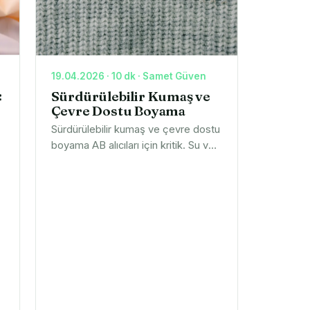
19.04.2026 · 10 dk · Samet Güven
:
Sürdürülebilir Kumaş ve
Çevre Dostu Boyama
Sürdürülebilir kumaş ve çevre dostu
boyama AB alıcıları için kritik. Su ve
enerjiyi kaliteyi düşürmeden nasıl
yönettiğimizi anlatıyoruz; numune
isteyin.