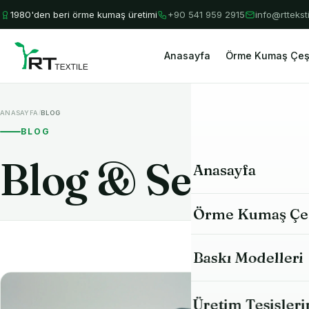
1980'den beri örme kumaş üretimi
+90 541 959 2915
info@rttekst
Anasayfa
Örme Kumaş Çeşi
/
ANASAYFA
BLOG
BLOG
Blog & Sektörel 
Anasayfa
Örme Kumaş Çeş
Tüm Kumaşlar
Baskı Modelleri
Süprem (Single 
Üretim Tesisleri