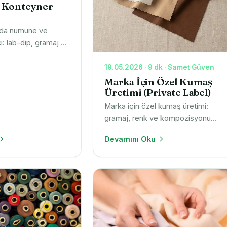
 Konteyner
nda numune ve
: lab-dip, gramaj ve
sevkiyata.
çin süre ve kaliteyi
19.05.2026 · 9 dk · Samet Güven
e isteyin.
Marka İçin Özel Kumaş
Üretimi (Private Label)
Marka için özel kumaş üretimi:
gramaj, renk ve kompozisyonu
spesifikasyonunuza göre
Devamını Oku
geliştiriyoruz. Numuneden seri
üretime private label süreci, numun
isteyin.