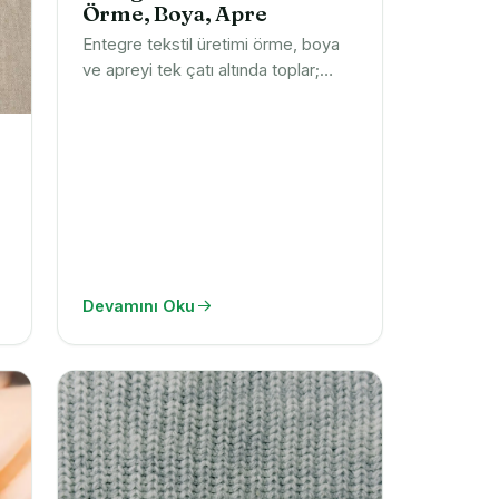
Örme, Boya, Apre
Entegre tekstil üretimi örme, boya
ve apreyi tek çatı altında toplar;
teslim süresini kısaltır, kaliteyi stabil
tutar. Numune ve teklif için bize
ulaşın.
Devamını Oku
e