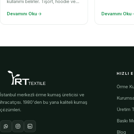
kullanımı belirler. Tişört, hoodie ve
aktif giyim için doğru gramajı
Devamını Oku
Devamını Oku
örneklerle seçin; numune ve teklif
için bize ulaşın.
HIZLI 
Örme Ku
İstanbul merkezli örme kumaş üreticisi ve
Kurumsa
ihracatçısı. 1980'den bu yana kaliteli kumaş
Üretim T
çözümleri.
Baskı Mo
Blog