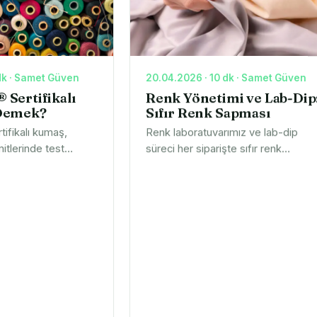
dk · Samet Güven
20.04.2026 · 10 dk · Samet Güven
Sertifikalı
Renk Yönetimi ve Lab-Dip
Demek?
Sıfır Renk Sapması
fikalı kumaş,
Renk laboratuvarımız ve lab-dip
mitlerinde test
süreci her siparişte sıfır renk
r. Markanız ve
sapması sağlar. Partiler arası
den önemli olduğunu
tekrarlanabilir rengi nasıl garanti
une isteyin.
ettiğimizi anlatıyoruz.