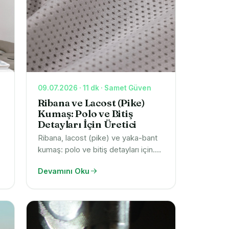
09.07.2026 · 11 dk · Samet Güven
Ribana ve Lacost (Pike)
Kumaş: Polo ve Bitiş
Detayları İçin Üretici
Ribana, lacost (pike) ve yaka-bant
kumaş: polo ve bitiş detayları için.
Esneklik, renk haslığı ve entegre
Devamını Oku
üretimden tedarik. Gramajları görün,
numune isteyin.