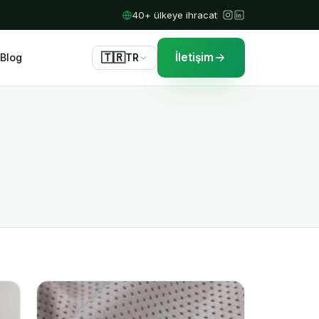
40+ ülkeye ihracat
🇹🇷
İletişim
Blog
TR